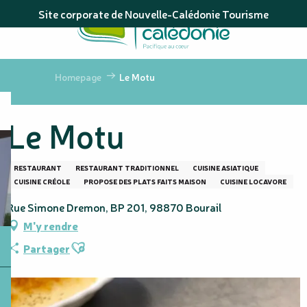
Aller
Site corporate de Nouvelle-Calédonie Tourisme
au
contenu
principal
Homepage
Le Motu
Le Motu
RESTAURANT
RESTAURANT TRADITIONNEL
CUISINE ASIATIQUE
CUISINE CRÉOLE
PROPOSE DES PLATS FAITS MAISON
CUISINE LOCAVORE
Rue Simone Dremon, BP 201, 98870 Bourail
M'y rendre
Ajouter aux favoris
Partager