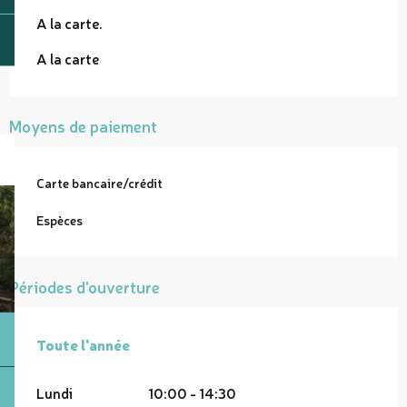
A la carte.
A la carte
Moyens de paiement
Carte bancaire/crédit
Espèces
Périodes d'ouverture
Toute l'année
Toute l'année
Lundi
10:00 - 14:30