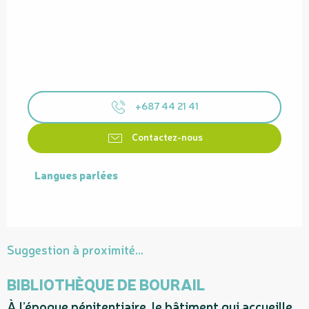
+687 44 21 41
Contactez-nous
Langues parlées
Langues parlées
Suggestion à proximité...
BIBLIOTHÈQUE DE BOURAIL
À l’époque pénitentiaire, le bâtiment qui accueille
C