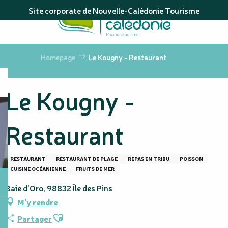
Aller
Site corporate de Nouvelle-Calédonie Tourisme
au
contenu
principal
Homepage
Le Kougny - Restaurant
Le Kougny -
Restaurant
RESTAURANT
RESTAURANT DE PLAGE
REPAS EN TRIBU
POISSON
CUISINE OCÉANIENNE
FRUITS DE MER
Baie d'Oro, 98832 Île des Pins
M'y rendre
Ajouter aux favoris
Partager