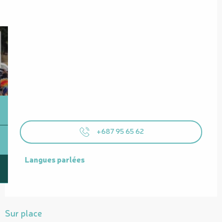
+687 95 65 62
Langues parlées
Langues parlées
Sur place