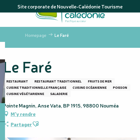
Aller
Site corporate de Nouvelle-Calédonie Tourisme
au
contenu
principal
Homepage
Le Faré
Le Faré
RESTAURANT
RESTAURANT TRADITIONNEL
FRUITS DE MER
CUISINE TRADITIONNELLE FRANÇAISE
CUISINE OCÉANIENNE
POISSON
CUISINE VÉGÉTARIENNE
SALADERIE
Pointe Magnin, Anse Vata, BP 1915, 98800 Nouméa
M'y rendre
Ajouter aux favoris
Partager