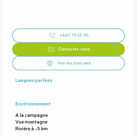
+687 79 55 96
Contactez-nous
Voir les sites web
Langues parlées
Langues parlées
Environnement
Environnement
A la campagne
Vue montagne
Rivière à -5 km