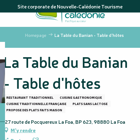
Aller
Site corporate de Nouvelle-Calédonie Tourisme
au
contenu
principal
Homepage
La Table du Banian - Table d'hôtes
La Table du Banian
- Table d'hôtes
RESTAURANT TRADITIONNEL
CUISINE GASTRONOMIQUE
CUISINE TRADITIONNELLE FRANÇAISE
PLATS SANS LACTOSE
PROPOSE DES PLATS FAITS MAISON
127 route de Pocquereux La Foa, BP 623, 98880 La Foa
M'y rendre
Ajouter aux favoris