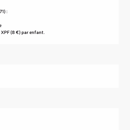
1) :
e
0 XPF (8 €) par enfant.