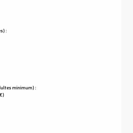
s) :
adultes minimum) :
€)