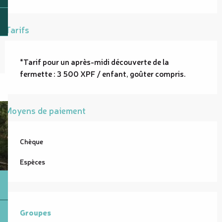
Tarifs
*Tarif pour un après-midi découverte de la
fermette : 3 500 XPF / enfant, goûter compris.
Moyens de paiement
Chèque
Espèces
Groupes
Groupes