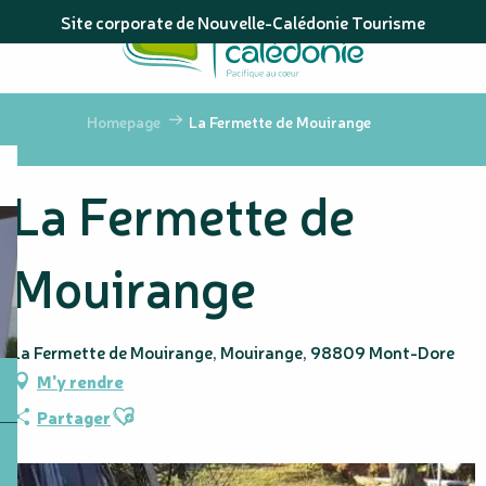
Aller
Site corporate de Nouvelle-Calédonie Tourisme
au
contenu
principal
Homepage
La Fermette de Mouirange
La Fermette de
Mouirange
La Fermette de Mouirange, Mouirange, 98809 Mont-Dore
M'y rendre
Ajouter aux favoris
Partager