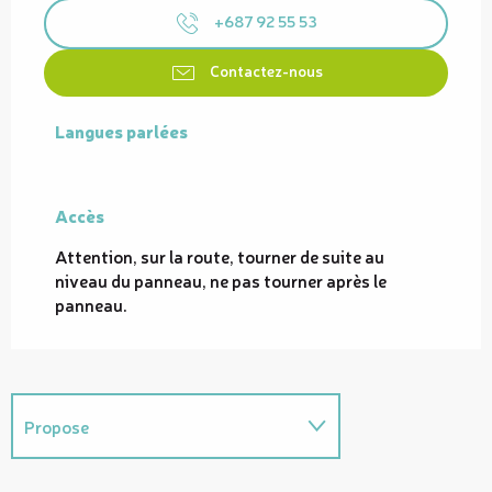
+687 92 55 53
Contactez-nous
Langues parlées
Langues parlées
Accès
Accès
Attention, sur la route, tourner de suite au
niveau du panneau, ne pas tourner après le
panneau.
Propose
Possède comme étape ...