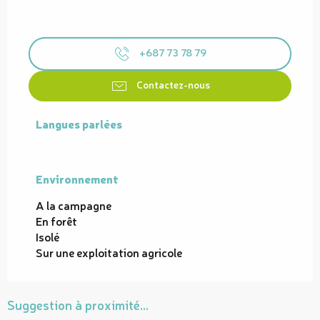
+687 73 78 79
Contactez-nous
Langues parlées
Langues parlées
Environnement
Environnement
A la campagne
En forêt
Isolé
Sur une exploitation agricole
Suggestion à proximité...