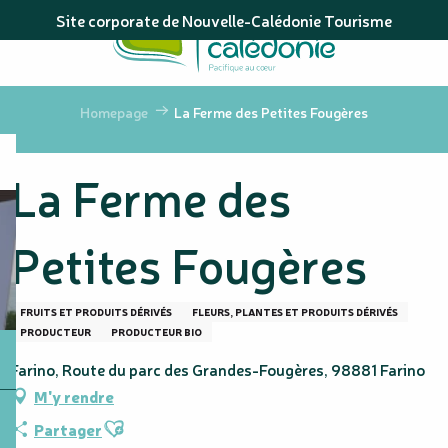
Aller
Site corporate de Nouvelle-Calédonie Tourisme
au
contenu
principal
Homepage
La Ferme des Petites Fougères
La Ferme des
Petites Fougères
FRUITS ET PRODUITS DÉRIVÉS
FLEURS, PLANTES ET PRODUITS DÉRIVÉS
PRODUCTEUR
PRODUCTEUR BIO
Farino, Route du parc des Grandes-Fougères, 98881 Farino
M'y rendre
Ajouter aux favoris
Partager