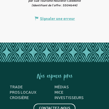
par Sud Tourisme Nouvelle-Calédonie
(Identifiant de l'offre :
5504644
)
Signaler une erreur
Nos espaces pros
TRADE
MÉDIAS
PROS LOCAUX
MICE
CROISIÈRE
INVESTISSEURS
CONTACTEZ-NOUS