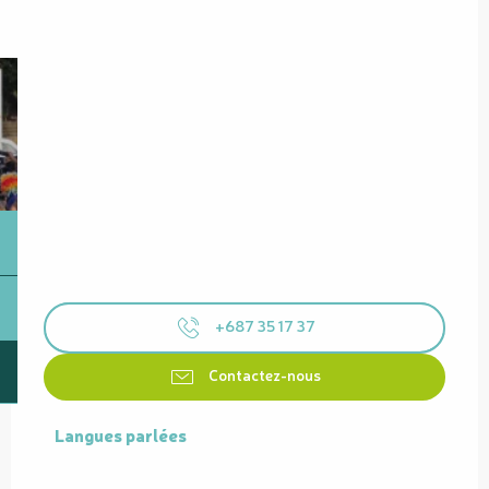
+687 35 17 37
Contactez-nous
Langues parlées
Langues parlées