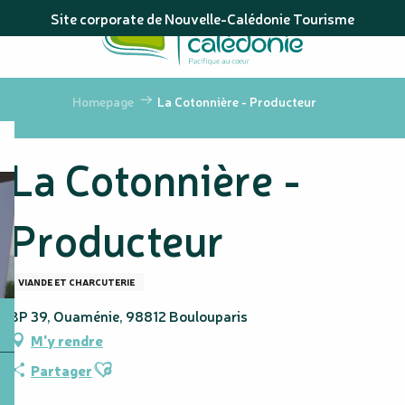
Aller
Site corporate de Nouvelle-Calédonie Tourisme
au
contenu
principal
Homepage
La Cotonnière - Producteur
La Cotonnière -
Producteur
VIANDE ET CHARCUTERIE
BP 39, Ouaménie, 98812 Boulouparis
M'y rendre
Ajouter aux favoris
Partager