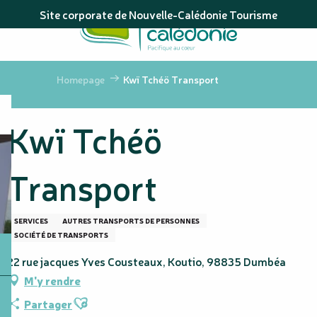
Aller
Site corporate de Nouvelle-Calédonie Tourisme
au
contenu
principal
Homepage
Kwï Tchéö Transport
Kwï Tchéö
Transport
SERVICES
AUTRES TRANSPORTS DE PERSONNES
SOCIÉTÉ DE TRANSPORTS
22 rue jacques Yves Cousteaux, Koutio, 98835 Dumbéa
M'y rendre
Ajouter aux favoris
Partager