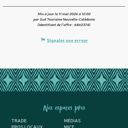
Mis à jour le 11 mai 2026 à 12:00
par Sud Tourisme Nouvelle-Calédonie
(Identifiant de l'offre :
6862374
)
Signaler une erreur
Nos espaces pros
TRADE
MÉDIAS
PROS LOCAUX
MICE