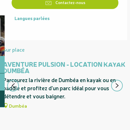
Contactez-nous
Langues parlées
Langues parlées
Sur place
Réservable
AVENTURE PULSION - LOCATION KAYAK
DUMBÉA
À
Parcourez la rivière de Dumbéa en kayak ou en
5
paddle et profitez d'un parc idéal pour vous
e
détendre et vous baigner.
Dumbéa