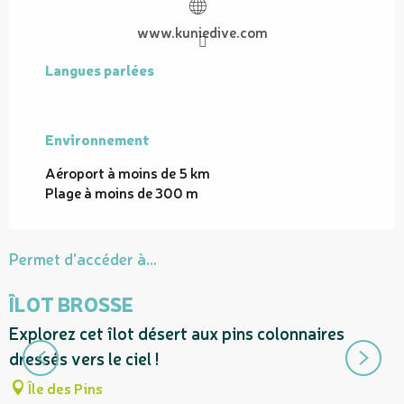
www.kuniedive.com
Langues parlées
Langues parlées
Environnement
Environnement
Aéroport à moins de 5 km
Plage à moins de 300 m
Permet d'accéder à...
ÎLOT BROSSE
Explorez cet îlot désert aux pins colonnaires
E
dressés vers le ciel !
b
Île des Pins