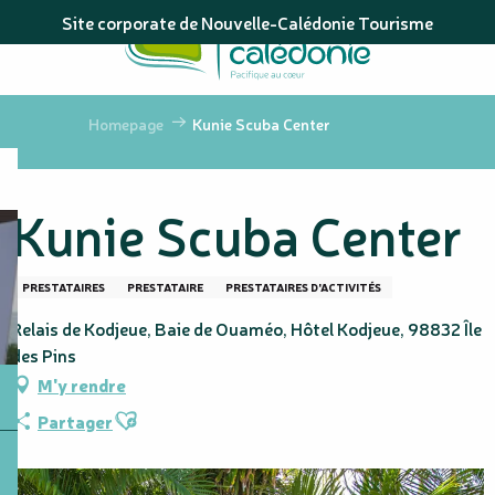
Aller
Site corporate de Nouvelle-Calédonie Tourisme
au
contenu
principal
Homepage
Kunie Scuba Center
Kunie Scuba Center
PRESTATAIRES
PRESTATAIRE
PRESTATAIRES D'ACTIVITÉS
Relais de Kodjeue, Baie de Ouaméo, Hôtel Kodjeue, 98832 Île
des Pins
M'y rendre
Ajouter aux favoris
Partager