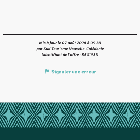
Mis à jour le 07 août 2026 à 09:38
par Sud Tourisme Nouvelle-Calédonie
(Identifiant de l'offre :
5501931
)
Signaler une erreur