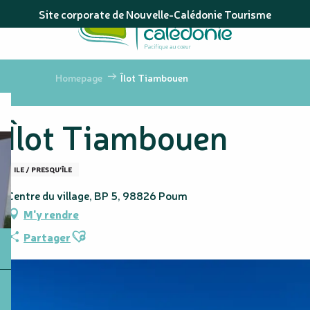
Aller
Site corporate de Nouvelle-Calédonie Tourisme
au
contenu
principal
Homepage
Îlot Tiambouen
Îlot Tiambouen
ILE / PRESQU'ÎLE
Centre du village, BP 5, 98826 Poum
M'y rendre
Ajouter aux favoris
Partager