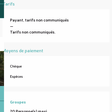
Tarifs
Payant, tarifs non communiqués
—
Tarifs non communiqués.
Moyens de paiement
Chèque
Espèces
Groupes
Groupes
20 Personne(s) maxi