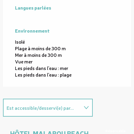
Langues parlées
Langues parlées
Environnement
Environnement
Isolé
Plage à moins de 300 m
Mer à moins de 300 m
Vue mer
Les pieds dans l'eau : mer
Les pieds dans l'eau : plage
Est accessible/desservi(e) par...
Est proposé par l'offre "tout
compris"...
Réservable
HÔTEL MALABOU BEACH