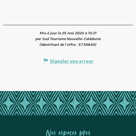
Mis à jour le 25 mai 2026 à 10:21
par Sud Tourisme Nouvelle-Calédonie
(Identifiant de l'offre :
5734840
)
Signaler une erreur
Nos espaces pros