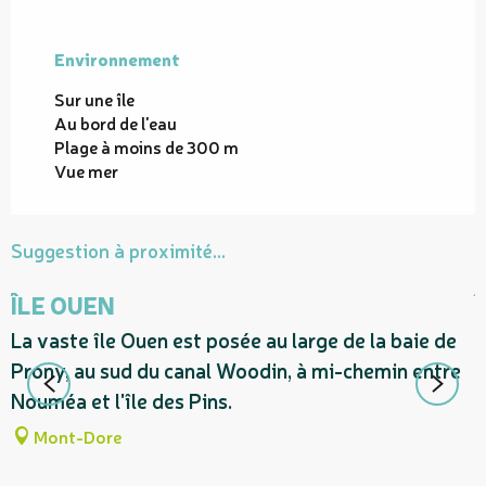
Environnement
Environnement
Sur une île
Au bord de l'eau
Plage à moins de 300 m
Vue mer
Suggestion à proximité...
ÎLE OUEN
La vaste île Ouen est posée au large de la baie de
R
Prony, au sud du canal Woodin, à mi-chemin entre
a
Nouméa et l'île des Pins.
a
C
Mont-Dore