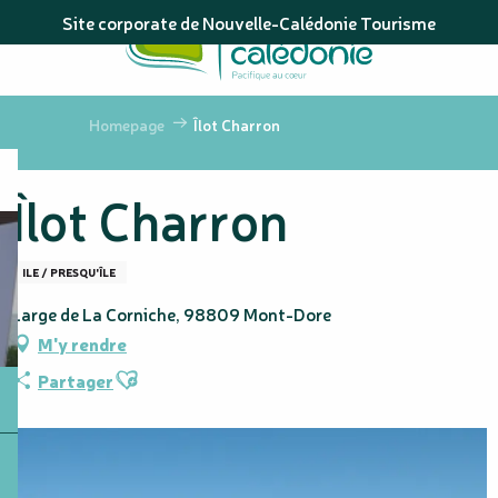
Aller
Site corporate de Nouvelle-Calédonie Tourisme
au
contenu
principal
Homepage
Îlot Charron
Îlot Charron
ILE / PRESQU'ÎLE
Large de La Corniche, 98809 Mont-Dore
M'y rendre
Ajouter aux favoris
Partager