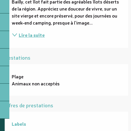
Bailly, cet îlot fait partie des agréables îlots déserts 
de la région. Appréciez une douceur de vivre, sur un 
site vierge et encore préservé, pour des journées ou 
week-end camping, presque à l'image...
Lire la suite
Prestations
Plage
Animaux non acceptés
Offres de prestations
Labels
Labels