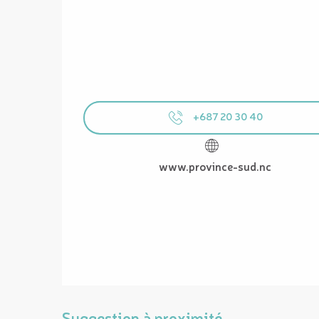
+687 20 30 40
www.province-sud.nc
Suggestion à proximité...