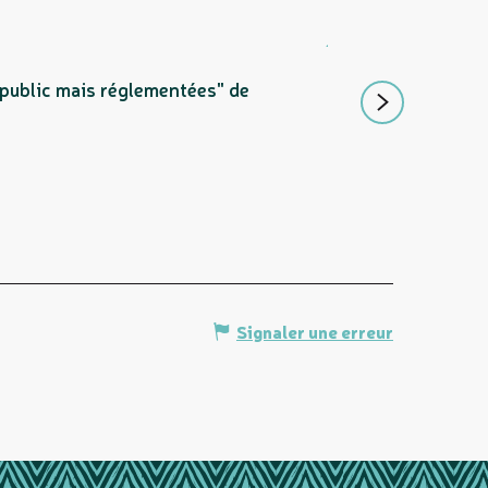
ÎLOT CASY
u public mais réglementées" de
Au large de la poin
Mont-Dore
Signaler une erreur