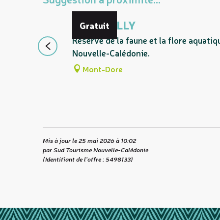
ÎLOT BAILLY
Gratuit
Réserve de la faune et la flore aquati
Nouvelle-Calédonie.
Mont-Dore
Mis à jour le 25 mai 2026 à 10:02
par Sud Tourisme Nouvelle-Calédonie
(Identifiant de l'offre :
5498133
)