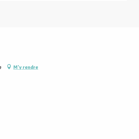
e
M'y rendre