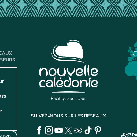
CAUX
Fra
SSEURS
ur
pes
e
SUIVEZ-NOUS SUR LES RÉSEAUX
P
 B2B