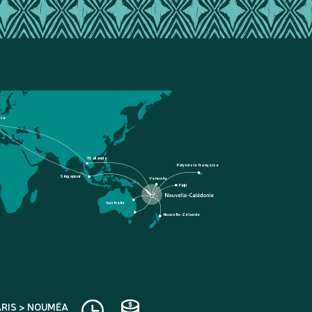
nce
Thaïlande
Polynésie française
Singapour
Vanuatu
Fidji
Australie
Nouvelle-Zélande
ARIS > NOUMÉA