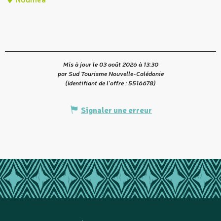
Mis à jour le 03 août 2026 à 13:30
par Sud Tourisme Nouvelle-Calédonie
(Identifiant de l'offre :
5516678
)
Signaler une erreur