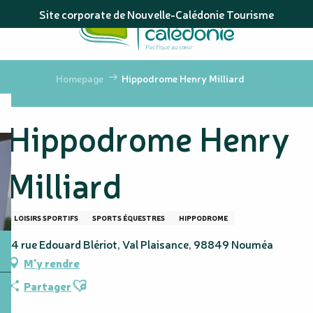
Aller
Site corporate de Nouvelle-Calédonie Tourisme
au
contenu
principal
Homepage
Hippodrome Henry Milliard
Hippodrome Henry
Milliard
LOISIRS SPORTIFS
SPORTS ÉQUESTRES
HIPPODROME
14 rue Edouard Blériot, Val Plaisance, 98849 Nouméa
M'y rendre
Ajouter aux favoris
Partager