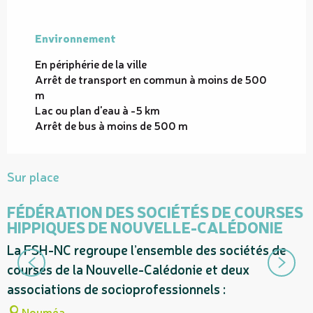
Environnement
Environnement
En périphérie de la ville
Arrêt de transport en commun à moins de 500
m
Lac ou plan d'eau à -5 km
Arrêt de bus à moins de 500 m
Sur place
FÉDÉRATION DES SOCIÉTÉS DE COURSES
HIPPIQUES DE NOUVELLE-CALÉDONIE
E
La FSH-NC regroupe l’ensemble des sociétés de
d
courses de la Nouvelle-Calédonie et deux
r
associations de socioprofessionnels :
Nouméa