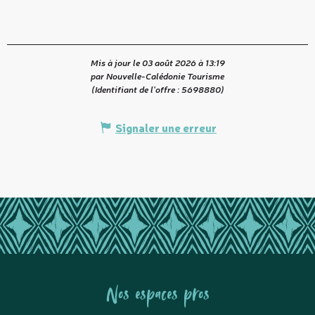
Mis à jour le 03 août 2026 à 13:19
par Nouvelle-Calédonie Tourisme
(Identifiant de l'offre :
5698880
)
Signaler une erreur
Nos espaces pros