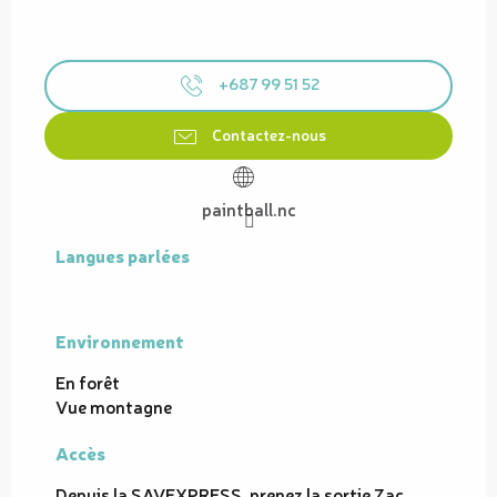
+687 99 51 52
Contactez-nous
paintball.nc
Langues parlées
Langues parlées
Environnement
Environnement
En forêt
Vue montagne
Accès
Accès
Depuis la SAVEXPRESS, prenez la sortie Zac