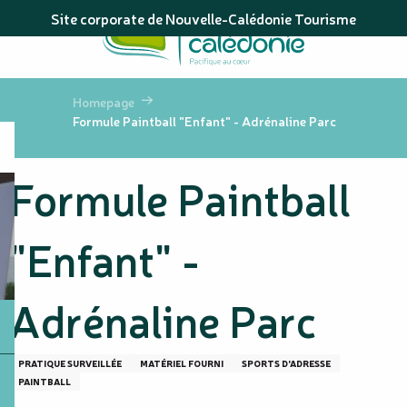
Aller
Site corporate de Nouvelle-Calédonie Tourisme
au
contenu
principal
Homepage
Formule Paintball "Enfant" - Adrénaline Parc
Formule Paintball
"Enfant" -
Adrénaline Parc
PRATIQUE SURVEILLÉE
MATÉRIEL FOURNI
SPORTS D'ADRESSE
PAINTBALL