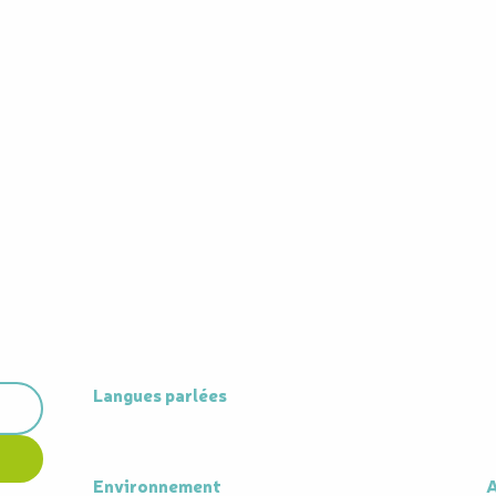
Langues parlées
Langues parlées
Environnement
Environnement
A
A