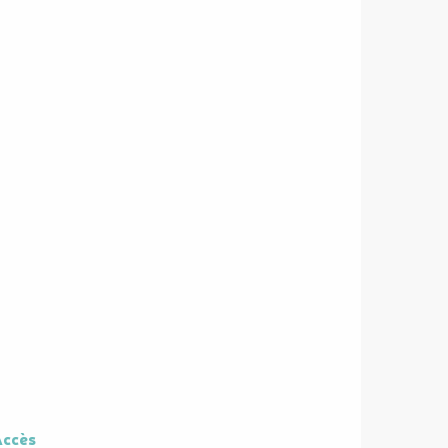
ccès
ccès