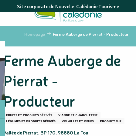
Aller
Site corporate de Nouvelle-Calédonie Tourisme
au
contenu
principal
Homepage
Ferme Auberge de Pierrat - Producteur
Ferme Auberge de
Pierrat -
Producteur
FRUITS ET PRODUITS DÉRIVÉS
VIANDE ET CHARCUTERIE
LÉGUMES ET PRODUITS DÉRIVÉS
VOLAILLES ET OEUFS
PRODUCTEUR
Vallée de Pierrat, BP 170, 98880 La Foa