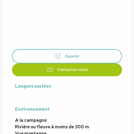
Appeler
Contactez-nous
Langues parlées
Langues parlées
Environnement
Environnement
A la campagne
Rivière ou fleuve à moins de 300 m
Vue montagne