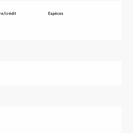
re/crédit
Espèces