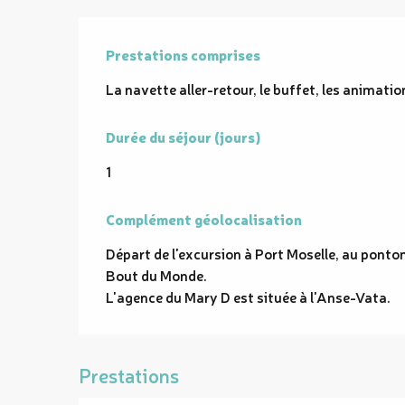
Prestations comprises
Prestations comprises
La navette aller-retour, le buffet, les animatio
Durée du séjour (jours)
Durée du séjour (jours)
1
Complément géolocalisation
Complément géolocalisation
Départ de l'excursion à Port Moselle, au ponton
Bout du Monde.

L'agence du Mary D est située à l'Anse-Vata.
Prestations