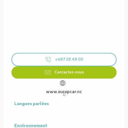
+687 28 48 00
Contactez-nous
www.europcar.nc
Langues parlées
Langues parlées
Environnement
Environnement