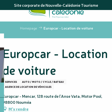
Aller
Site corporate de Nouvelle-Calédonie Tourisme
au
contenu
principal
Homepage
Europcar - Location de voiture
Europcar - Location
de voiture
SERVICES
AUTO / MOTO / CYCLE / BATEAU
AGENCE DE LOCATION DE VÉHICULES
Europcar - Mencar, 128 route de l'Anse Vata, Motor Pool,
98800 Nouméa
M'y rendre