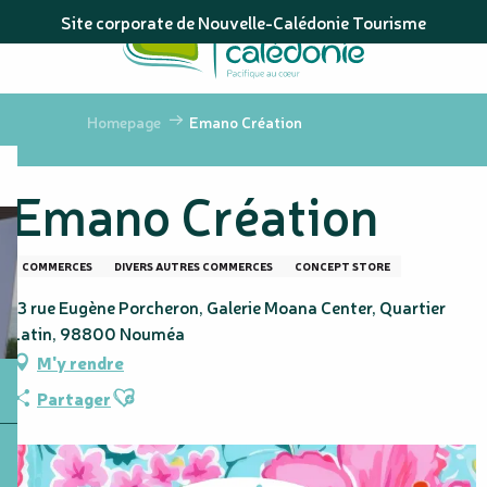
Aller
Site corporate de Nouvelle-Calédonie Tourisme
au
contenu
principal
Homepage
Emano Création
Emano Création
COMMERCES
DIVERS AUTRES COMMERCES
CONCEPT STORE
13 rue Eugène Porcheron, Galerie Moana Center, Quartier
Latin, 98800 Nouméa
M'y rendre
Ajouter aux favoris
Partager