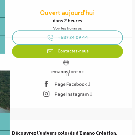
Ouverture et coordonnées
Ouvert aujourd'hui
dans 2 heures
Voir les horaires
+687 24 09 44
Contactez-nous
emanostore.nc
Page Facebook
Page Instagram
Description
Découvrez l'univers colorés d'Emano Création.