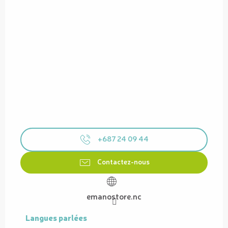
+687 24 09 44
Contactez-nous
emanostore.nc
Langues parlées
Langues parlées