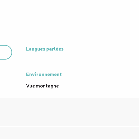
Langues parlées
Langues parlées
Environnement
Environnement
Vue montagne