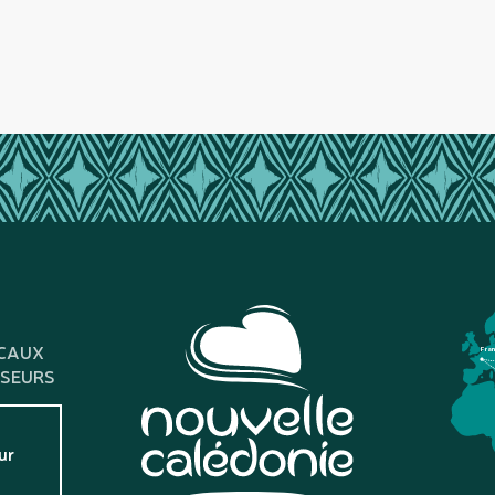
CAUX
Fra
SSEURS
ur