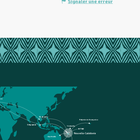
Signaler une erreur
nce
Thaïlande
Polynésie française
Singapour
Vanuatu
Fidji
Australie