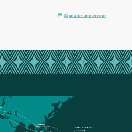
Signaler une erreur
nce
Thaïlande
Polynésie française
Singapour