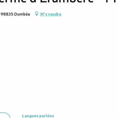
2, 98835 Dumbéa
M'y rendre
Langues parlées
Langues parlées