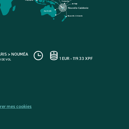
Vanuatu
Fidji
Australie
Nouvelle-Zélande
ARIS > NOUMÉA
1 EUR - 119.33 XPF
H DE VOL
rer mes cookies