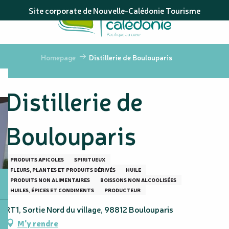
Aller
Site corporate de Nouvelle-Calédonie Tourisme
au
contenu
principal
Homepage
Distillerie de Boulouparis
Distillerie de
Boulouparis
PRODUITS APICOLES
SPIRITUEUX
FLEURS, PLANTES ET PRODUITS DÉRIVÉS
HUILE
PRODUITS NON ALIMENTAIRES
BOISSONS NON ALCOOLISÉES
HUILES, ÉPICES ET CONDIMENTS
PRODUCTEUR
RT1, Sortie Nord du village, 98812 Boulouparis
M'y rendre