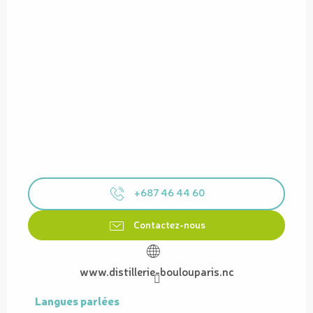
+687 46 44 60
Contactez-nous
www.distillerie-boulouparis.nc
Langues parlées
Langues parlées