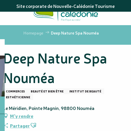
Aller
Site corporate de Nouvelle-Calédonie Tourisme
au
contenu
principal
Homepage
Deep Nature Spa Nouméa
Deep Nature Spa
Nouméa
COMMERCES
BEAUTÉ ET BIEN ÊTRE
INSTITUT DE BEAUTÉ
ESTHÉTICIENNE
Le Méridien, Pointe Magnin, 98800 Nouméa
M'y rendre
Ajouter aux favoris
Partager