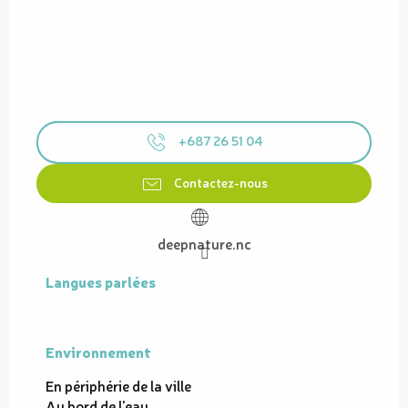
+687 26 51 04
Contactez-nous
deepnature.nc
Langues parlées
Langues parlées
Environnement
Environnement
En périphérie de la ville
Au bord de l'eau