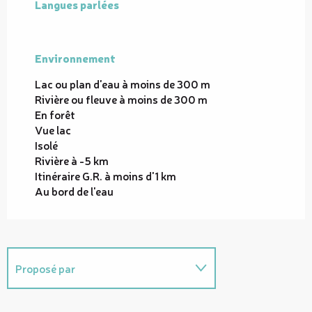
Langues parlées
Langues parlées
Environnement
Environnement
Lac ou plan d'eau à moins de 300 m
Rivière ou fleuve à moins de 300 m
En forêt
Vue lac
Isolé
Rivière à -5 km
Itinéraire G.R. à moins d'1 km
Au bord de l'eau
Proposé par
Coups de cœur / incontournables