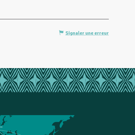
Signaler une erreur
nce