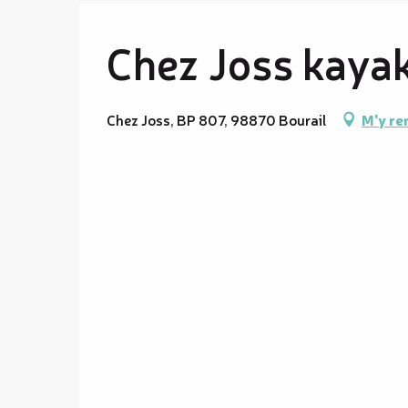
Chez Joss kaya
Chez Joss, BP 807, 98870 Bourail
M'y re