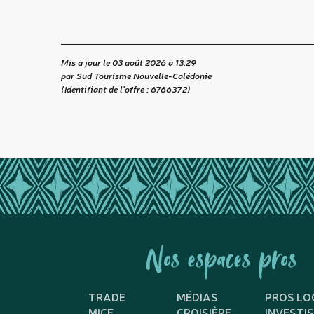
Mis à jour le 03 août 2026 à 13:29
par Sud Tourisme Nouvelle-Calédonie
(Identifiant de l'offre :
6766372
)
Nos espaces pros
TRADE
MÉDIAS
PROS LO
MICE
CROISIÈRE
INVESTI