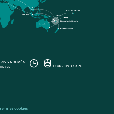
Thaïlande
Polynésie française
Singapour
Vanuatu
Fidji
Australie
Nouvelle-Zélande
ARIS > NOUMÉA
1 EUR - 119.33 XPF
H DE VOL
rer mes cookies