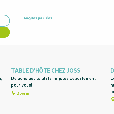
Langues parlées
Langues parlées
TABLE D'HÔTE CHEZ JOSS
D
,
De bons petits plats, mijotés délicatement
C
pour vous!
n
p
Bourail