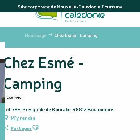
Aller
Site corporate de Nouvelle-Calédonie Tourisme
au
contenu
principal
Homepage
Chez Esmé - Camping
Chez Esmé -
Camping
CAMPING
Lot 78E, Presqu'île de Bouraké, 98812 Boulouparis
M'y rendre
Ajouter aux favoris
Partager