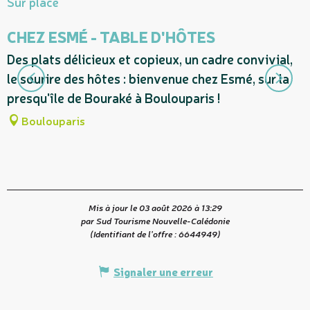
Sur place
CHEZ ESMÉ - TABLE D'HÔTES
Des plats délicieux et copieux, un cadre convivial,
N
le sourire des hôtes : bienvenue chez Esmé, sur la
e
presqu'île de Bouraké à Boulouparis !
Boulouparis
Mis à jour le 03 août 2026 à 13:29
par Sud Tourisme Nouvelle-Calédonie
(Identifiant de l'offre :
6644949
)
Signaler une erreur