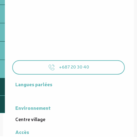
+687 20 30 40
Langues parlées
Langues parlées
Environnement
Environnement
Centre village
Accès
Accès