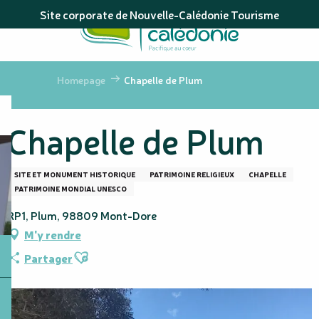
Aller
Site corporate de Nouvelle-Calédonie Tourisme
au
contenu
principal
Homepage
Chapelle de Plum
Chapelle de Plum
SITE ET MONUMENT HISTORIQUE
PATRIMOINE RELIGIEUX
CHAPELLE
PATRIMOINE MONDIAL UNESCO
RP1, Plum, 98809 Mont-Dore
M'y rendre
Ajouter aux favoris
Partager