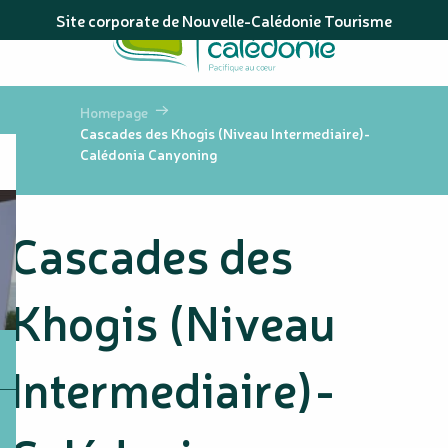
Aller
Site corporate de Nouvelle-Calédonie Tourisme
au
contenu
principal
Homepage
Cascades des Khogis (Niveau Intermediaire)-
Calédonia Canyoning
Cascades des
Khogis (Niveau
Intermediaire)-