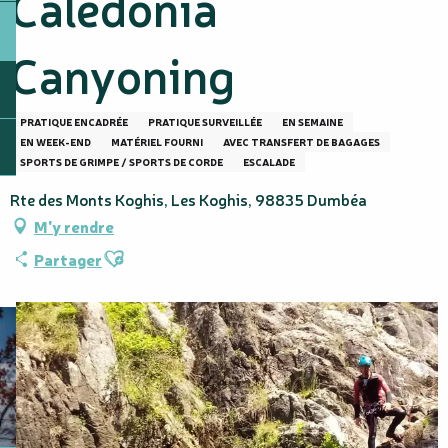
Calédonia
Canyoning
PRATIQUE ENCADRÉE
PRATIQUE SURVEILLÉE
EN SEMAINE
EN WEEK-END
MATÉRIEL FOURNI
AVEC TRANSFERT DE BAGAGES
SPORTS DE GRIMPE / SPORTS DE CORDE
ESCALADE
Rte des Monts Koghis, Les Koghis, 98835 Dumbéa
M'y rendre
Ajouter aux favoris
Partager