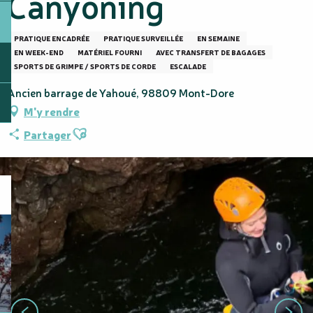
Canyoning
PRATIQUE ENCADRÉE
PRATIQUE SURVEILLÉE
EN SEMAINE
EN WEEK-END
MATÉRIEL FOURNI
AVEC TRANSFERT DE BAGAGES
SPORTS DE GRIMPE / SPORTS DE CORDE
ESCALADE
Ancien barrage de Yahoué, 98809 Mont-Dore
M'y rendre
Ajouter aux favoris
Partager