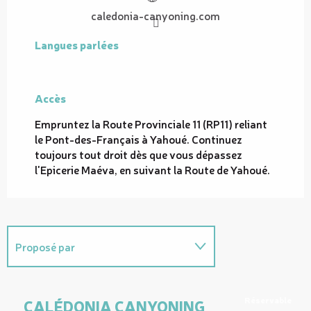
caledonia-canyoning.com
Langues parlées
Langues parlées
Accès
Accès
Empruntez la Route Provinciale 11 (RP11) reliant
le Pont-des-Français à Yahoué. Continuez
toujours tout droit dès que vous dépassez
l'Epicerie Maéva, en suivant la Route de Yahoué.
Proposé par
En lien avec
Réservable
CALÉDONIA CANYONING