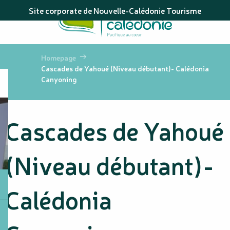
Aller
Site corporate de Nouvelle-Calédonie Tourisme
au
contenu
principal
Homepage
Cascades de Yahoué (Niveau débutant)- Calédonia
Canyoning
Cascades de Yahoué
(Niveau débutant)-
Calédonia