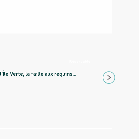
Réservable
VOL EN ULM D
le Verte, la faille aux requins...
Partez pour une ba
Bourail