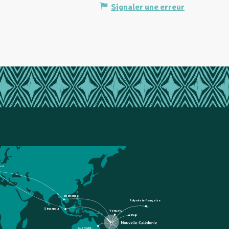
Signaler une erreur
nce
Thaïlande
Polynésie française
Singapour
Vanuatu
Fidji
Australie