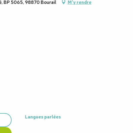
é, BP 5065, 98870 Bourail
M'y rendre
Langues parlées
Langues parlées