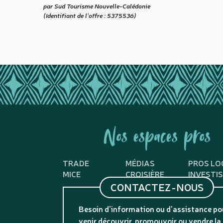
par Sud Tourisme Nouvelle-Calédonie
(Identifiant de l'offre :
5375536
)
Nos espaces pros
TRADE
MÉDIAS
PROS LO
MICE
CROISIÈRE
INVESTI
CONTACTEZ-NOUS
Besoin d'information ou d'assistance po
venir découvrir, promouvoir ou vendre la