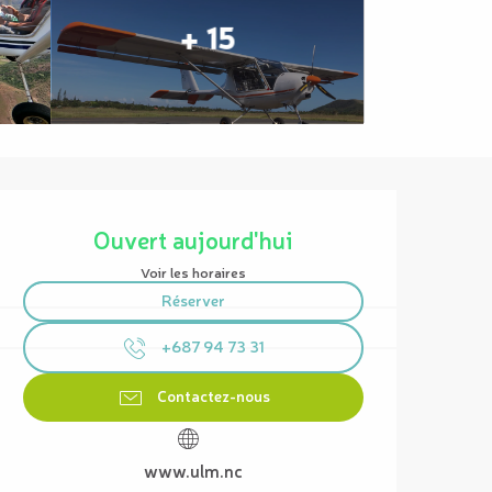
+ 15
Ouverture et coordonnées
Ouvert aujourd'hui
Voir les horaires
Réserver
+687 94 73 31
Contactez-nous
www.ulm.nc