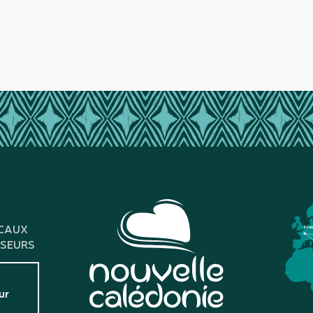
CAUX
Fra
SSEURS
ur