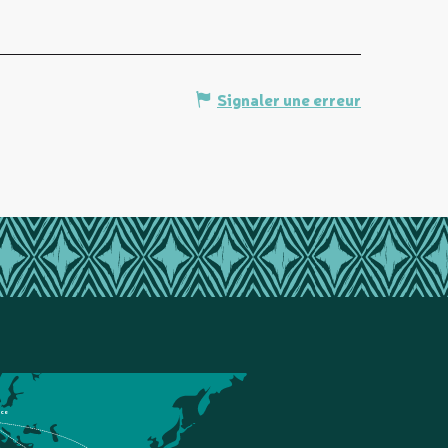
Signaler une erreur
nce