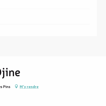
jine
es Pins
M'y rendre