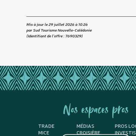
Mis à jour le 29 juillet 2026 à 10:26
par Sud Tourisme Nouvelle-Calédonie
(Identifiant de l'offre :
7690329
)
Nos espaces pros
TRADE
MÉDIAS
PROS LO
MICE
CROISIÈRE
INVESTI