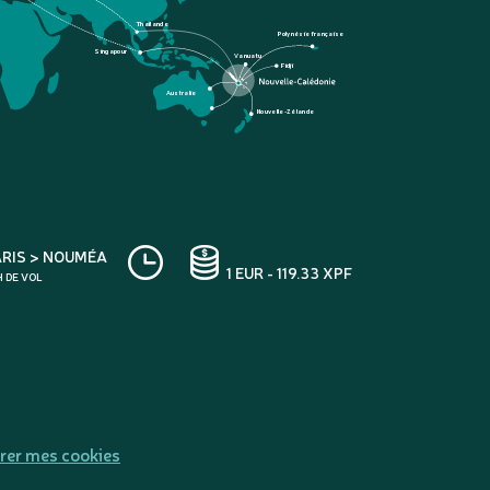
Thaïlande
Polynésie française
Singapour
Vanuatu
Fidji
Australie
Nouvelle-Zélande
ARIS > NOUMÉA
1 EUR - 119.33 XPF
H DE VOL
rer mes cookies