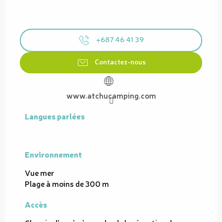
+687 46 41 39
Contactez-nous
www.atchucamping.com
Langues parlées
Langues parlées
Environnement
Environnement
Vue mer
Plage à moins de 300 m
Accès
Accès