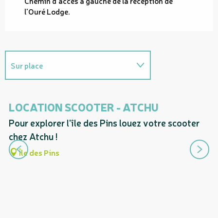
Chemin d'accès à gauche de la réception de
l'Ouré Lodge.
Sur place
En lien avec
LOCATION SCOOTER - ATCHU
B
Pour explorer l'île des Pins louez votre scooter
Ex
chez Atchu !
dè
la
Île des Pins
ha