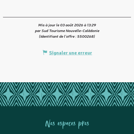
Mis à jour le 03 août 2026 à 13:29
par Sud Tourisme Nouvelle-Calédonie
(Identifiant de l'offre :
5500268
)
Signaler une erreur
Nos espaces pros