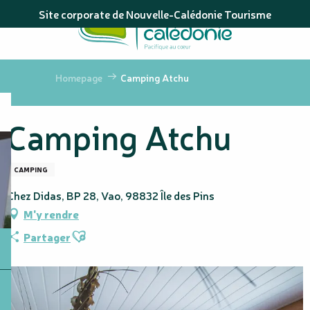
Aller
Site corporate de Nouvelle-Calédonie Tourisme
au
contenu
principal
Homepage
Camping Atchu
Camping Atchu
CAMPING
Chez Didas, BP 28, Vao, 98832 Île des Pins
M'y rendre
Ajouter aux favoris
Partager