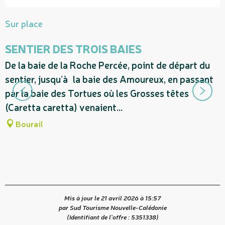
Sur place
SENTIER DES TROIS BAIES
De la baie de la Roche Percée, point de départ du
E
sentier, jusqu’à la baie des Amoureux, en passant
d
par la baie des Tortues où les Grosses têtes
t
(Caretta caretta) venaient...
t
Bourail
Mis à jour le 21 avril 2026 à 15:57
par Sud Tourisme Nouvelle-Calédonie
(Identifiant de l'offre :
5351338
)