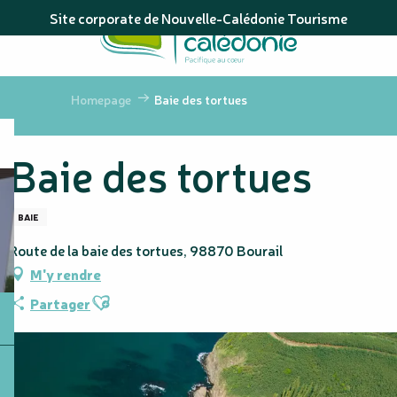
Aller
Site corporate de Nouvelle-Calédonie Tourisme
au
contenu
principal
Homepage
Baie des tortues
Baie des tortues
BAIE
Route de la baie des tortues, 98870 Bourail
M'y rendre
Ajouter aux favoris
Partager