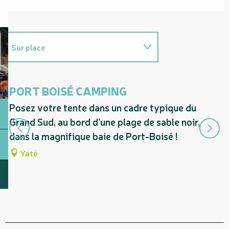
Sur place
Adresse utile
PORT BOISÉ CAMPING
C
Posez votre tente dans un cadre typique du
Ce
Grand Sud, au bord d'une plage de sable noir,
Te
dans la magnifique baie de Port-Boisé !
fo
de
Yaté