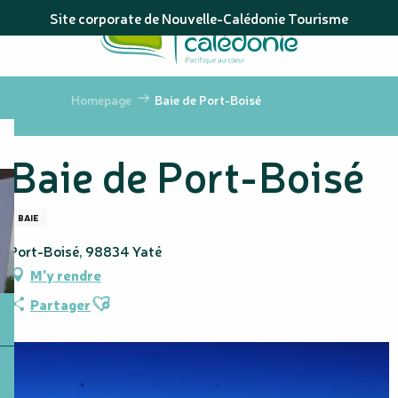
Aller
Site corporate de Nouvelle-Calédonie Tourisme
au
contenu
principal
Homepage
Baie de Port-Boisé
Baie de Port-Boisé
BAIE
Port-Boisé, 98834 Yaté
M'y rendre
Ajouter aux favoris
Partager