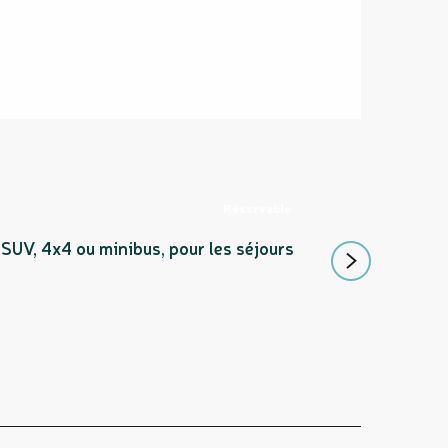
Réservable
AVIS - LOCAT
 SUV, 4x4 ou minibus, pour les séjours
Service de locatio
déplacements urbai
Nouméa