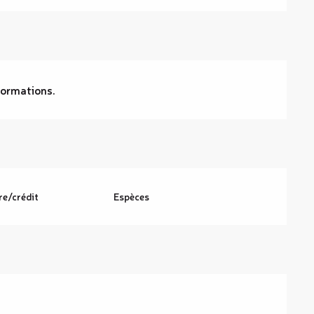
nformations.
re/crédit
Espèces