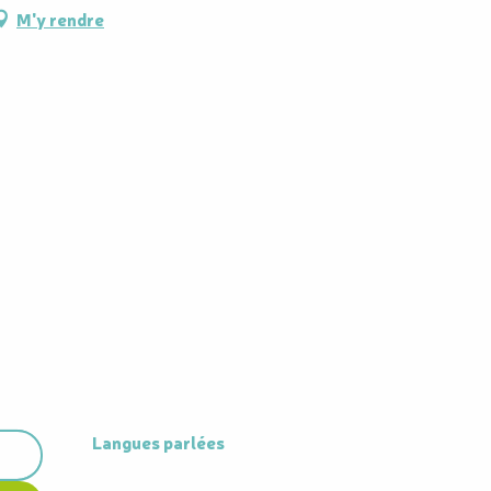
M'y rendre
Langues parlées
Langues parlées