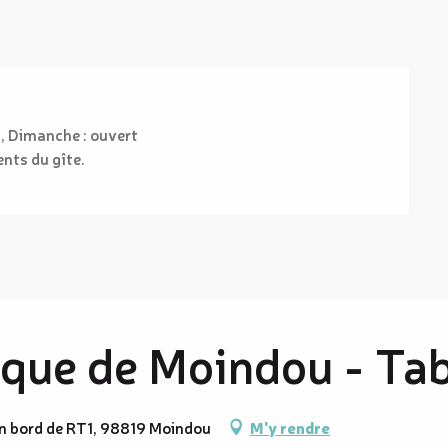
i, Dimanche : ouvert
ents du gîte.
que de Moindou - Tab
n bord de RT1, 98819 Moindou
M'y rendre