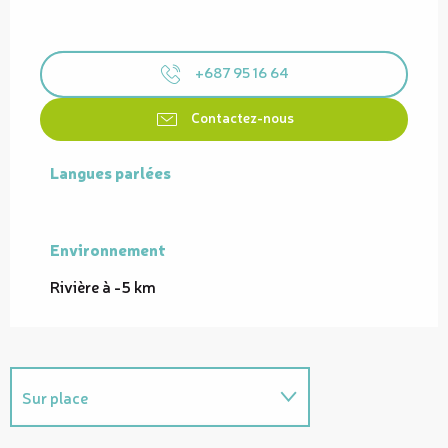
+687 95 16 64
Contactez-nous
Langues parlées
Langues parlées
Environnement
Environnement
Rivière à -5 km
Sur place