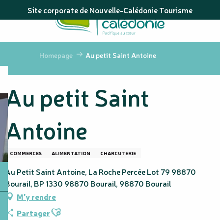
Aller
Site corporate de Nouvelle-Calédonie Tourisme
au
contenu
principal
Homepage
Au petit Saint Antoine
Au petit Saint
Antoine
COMMERCES
ALIMENTATION
CHARCUTERIE
Au Petit Saint Antoine, La Roche Percée Lot 79 98870
Bourail, BP 1330 98870 Bourail, 98870 Bourail
M'y rendre
Ajouter aux favoris
Partager