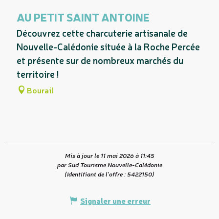
Suggestion à proximité...
AU PETIT SAINT ANTOINE
A dans son périmètre...
Découvrez cette charcuterie artisanale de
Nouvelle-Calédonie située à la Roche Percée
et présente sur de nombreux marchés du
territoire !
Bourail
Mis à jour le 11 mai 2026 à 11:45
par Sud Tourisme Nouvelle-Calédonie
(Identifiant de l'offre :
5422150
)
Signaler une erreur