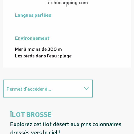
atchucamping.com
Langues parlées
Langues parlées
Environnement
Environnement
Mer à moins de 300 m
Les pieds dans l'eau : plage
Permet d'accéder à...
Propose la visite guidée ...
ÎLOT BROSSE
En lien avec
Explorez cet îlot désert aux pins colonnaires
dressés vers le ciel !