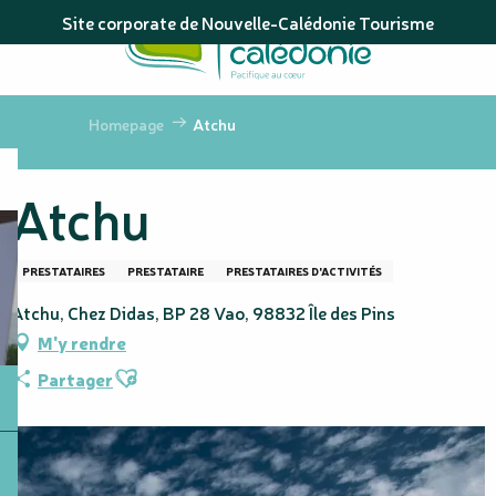
Aller
Site corporate de Nouvelle-Calédonie Tourisme
au
contenu
principal
Homepage
Atchu
Atchu
PRESTATAIRES
PRESTATAIRE
PRESTATAIRES D'ACTIVITÉS
Atchu, Chez Didas, BP 28 Vao, 98832 Île des Pins
M'y rendre
Ajouter aux favoris
Partager