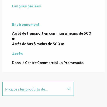
Langues parlées
Langues parlées
Environnement
Environnement
Arrêt de transport en commun à moins de 500
m
Arrêt de bus à moins de 500 m
Accès
Accès
Dans le Centre Commercial La Promenade.
Propose les produits de...
Sur place