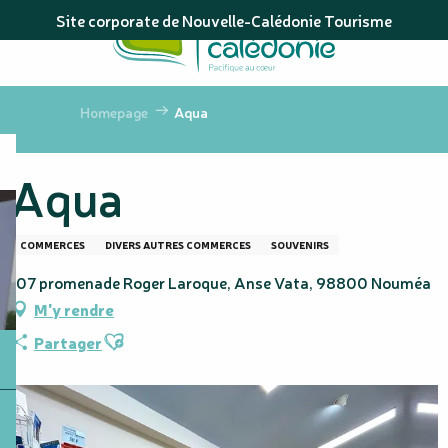
Aller
Site corporate de Nouvelle-Calédonie Tourisme
au
contenu
principal
Homepage
Aqua
Aqua
COMMERCES
DIVERS AUTRES COMMERCES
SOUVENIRS
107 promenade Roger Laroque, Anse Vata, 98800 Nouméa
M'y rendre
Ajouter aux favoris
Partager