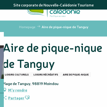
Aller
Site corporate de Nouvelle-Calédonie Tourisme
au
contenu
principal
Homepage
Aire de pique-nique de Tanguy
Aire de pique-nique
de Tanguy
LOISIRS CULTURELS
LOISIRS RÉCRÉATIFS
AIRE DE PIQUE-NIQUE
Plage de Tanguy, 98819 Moindou
M'y rendre
Ajouter aux favoris
Partager