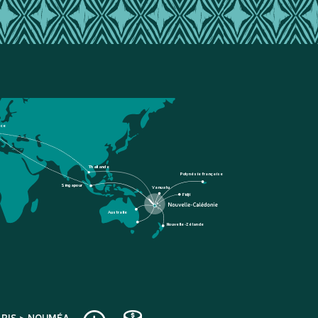
nce
Thaïlande
Polynésie française
Singapour
Vanuatu
Fidji
Australie
Nouvelle-Zélande
ARIS > NOUMÉA