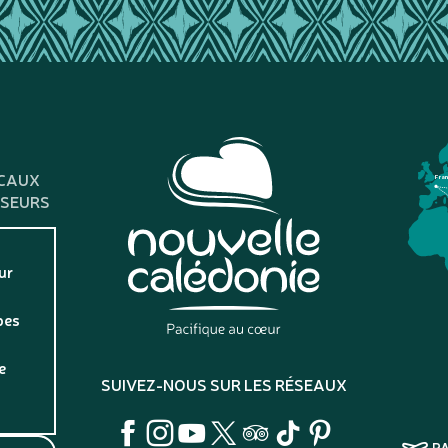
CAUX
Fra
SSEURS
ur
pes
e
SUIVEZ-NOUS SUR LES RÉSEAUX
P