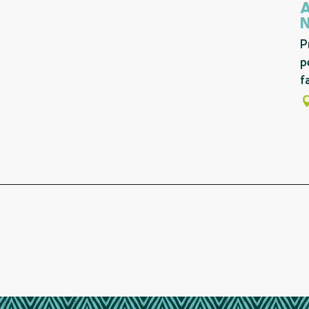
P
p
f