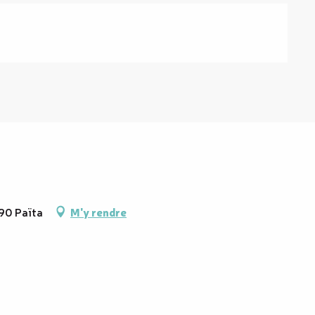
890 Païta
M'y rendre