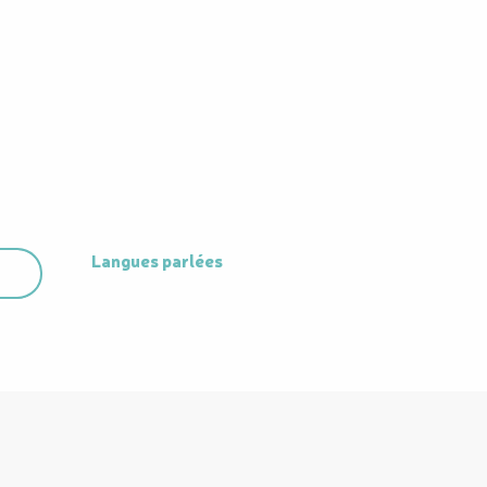
Langues parlées
Langues parlées