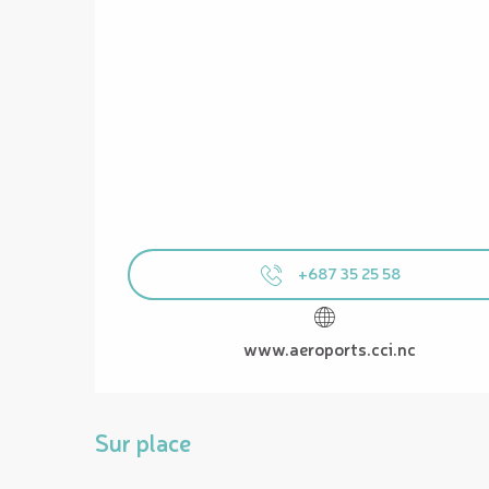
+687 35 25 58
www.aeroports.cci.nc
Sur place