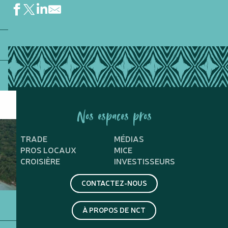
Lodge Terre de Soleil
Long Island Fishing
Lyvaï
Masa.co
Navette aéroport : Bourail Shuttle Service
NewCal Events
Nos espaces pros
Niaouli Lodge
Notou Transport & Découverte
TRADE
MÉDIAS
Noumea Discovery
PROS LOCAUX
MICE
Noumea Resort & Spa
CROISIÈRE
INVESTISSEURS
Nouméa Double Deckers
Nouméa Skydive
CONTACTEZ-NOUS
À PROPOS DE NCT