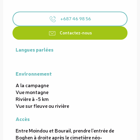
+687 46 98 56
Contactez-nous
Langues parlées
Langues parlées
Environnement
Environnement
A la campagne
Vue montagne
Rivière à -5 km
Vue sur fleuve ou rivière
Accès
Accès
Entre Moindou et Bourail, prendre l'entrée de
Boghen à droite après le cimetière néo-