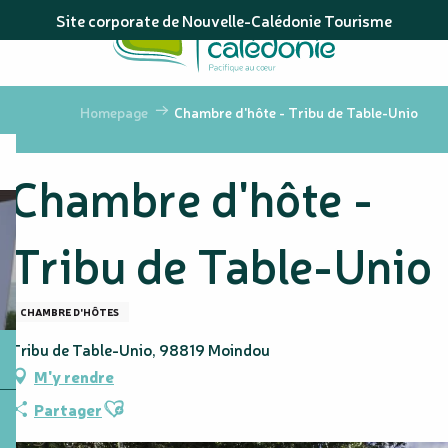
Aller
Site corporate de Nouvelle-Calédonie Tourisme
au
contenu
principal
Homepage
Chambre d'hôte - Tribu de Table-Unio
Chambre d'hôte -
Tribu de Table-Unio
CHAMBRE D'HÔTES
Tribu de Table-Unio, 98819 Moindou
M'y rendre
Ajouter aux favoris
Partager