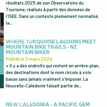
résultats 2025 de son Observatoire du
Tourisme, réalisés à partir des données de
l’ISEE. Dans un contexte pleinement normalisé,
la...
WHERE TURQUOISE LAGOONS MEET
Publication Média
MOUNTAIN BIKE TRAILS - NZ
MOUNTAIN BIKER
Publié le 3 mars 2026
« Il y a des endroits qui restent en arrière-plan,
des destinations dont le nom circule à voix
basse sans jamais vraiment s’imposer. La
Nouvelle-Calédonie faisait partie de...
NEW CALEDONIA - A PACIFIC GEM
Publication Média