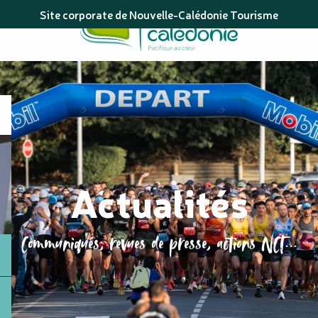
Aller
Site corporate de Nouvelle-Calédonie Tourisme
au
contenu
principal
Actualités
Communiqués, revues de presse, actions NCT...