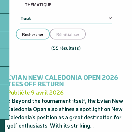
THÉMATIQUE
(55 résultats)
EVIAN NEW CALEDONIA OPEN 2026
Publication Média
TEES OFF RETURN
Publié le 9 avril 2026
« Beyond the tournament itself, the Evian New
Caledonia Open also shines a spotlight on New
Caledonia’s position as a great destination for
golf enthusiasts. With its striking...