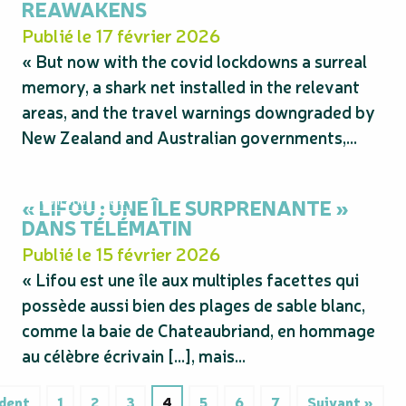
REAWAKENS
Publié le 17 février 2026
« But now with the covid lockdowns a surreal
memory, a shark net installed in the relevant
areas, and the travel warnings downgraded by
New Zealand and Australian governments,...
« LIFOU : UNE ÎLE SURPRENANTE »
Publication Média
DANS TÉLÉMATIN
Publié le 15 février 2026
« Lifou est une île aux multiples facettes qui
possède aussi bien des plages de sable blanc,
comme la baie de Chateaubriand, en hommage
au célèbre écrivain […], mais...
dent
1
2
3
4
5
6
7
Suivant »