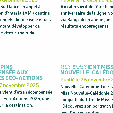
Sud lance un appel à
Aircalin vient de fêter le 
n d’intérêt (AMI) destiné
anniversaire de la ligne 
onnels du tourisme et des
via Bangkok en annonçant
aitant développer de
résultats encourageants.
ivités au sein du...
 PINS
NCT SOUTIENT MIS
Événement B2C
ENSÉE AUX
NOUVELLE-CALÉDO
S ECO-ACTIONS
Publié le 26 novembre
27 novembre 2025
Nouvelle-Calédonie Touri
ns vient d’être récompensée
Miss Nouvelle-Calédonie 2
s Eco-Actions 2025, une
conquête du titre de Miss
r la destination.
! Découvrez son portrait v
que d’autres contenus...