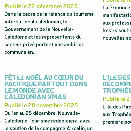
Publié le 22 décembre 2025
La Province 
Dans le cadre de la relance du tourisme
manifestatio
international calédonien, le
aux professi
Gouvernement de la Nouvelle-
loisirs souh
Calédonie et les représentants du
nouvelles act
secteur privé portent une ambition
commune en...
FÊTEZ NOËL AU CŒUR DU
Communiqué
L’ILE DES
Communiqué
PACIFIQUE PARTOUT DANS
RÉCOMP
LE MONDE AVEC
TROPHÉE
CALEDONIAN XMAS
Publié le 
Publié le 28 novembre 2025
L’Ile des Pi
Du 1er au 25 décembre, Nouvelle-
aux Trophée
Calédonie Tourisme redéploiera, avec
première pou
le soutien de la compagnie Aircalin, un