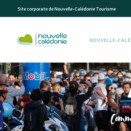
Aller
Site corporate de Nouvelle-Calédonie Tourisme
au
contenu
principal
NOUVELLE-CALÉ
Commu