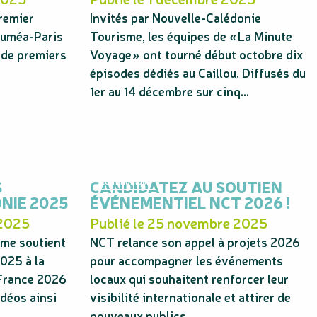
premier
Invités par Nouvelle-Calédonie
Nouméa-Paris
Tourisme, les équipes de « La Minute
 de premiers
Voyage » ont tourné début octobre dix
épisodes dédiés au Caillou. Diffusés du
1er au 14 décembre sur cinq...
S
CANDIDATEZ AU SOUTIEN
Communiqué
NIE 2025
ÉVÉNEMENTIEL NCT 2026 !
 2025
Publié le 25 novembre 2025
sme soutient
NCT relance son appel à projets 2026
025 à la
pour accompagner les événements
 France 2026
locaux qui souhaitent renforcer leur
idéos ainsi
visibilité internationale et attirer de
nouveaux publics.