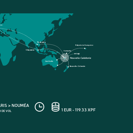
nce
Thaïlande
Polynésie française
Singapour
Vanuatu
Fidji
Australie
Nouvelle-Zélande
ARIS > NOUMÉA
1 EUR - 119.33 XPF
H DE VOL