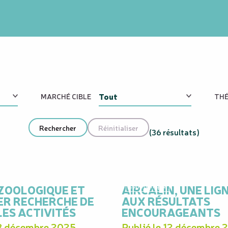
MARCHÉ CIBLE
THÉ
(36 résultats)
 ZOOLOGIQUE ET
AIRCALIN, UNE LIG
Communiqué
ER RECHERCHE DE
AUX RÉSULTATS
ES ACTIVITÉS
ENCOURAGEANTS
18 décembre 2025
Publié le 12 décembre 