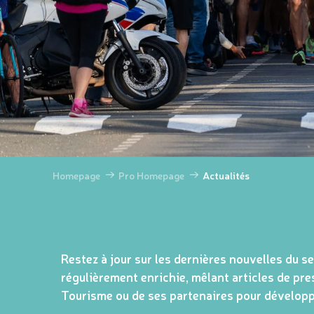
Homepage
Pro Homepage
Actualités
Restez à jour sur les dernières nouvelles du s
régulièrement enrichie, mêlant articles de pr
Tourisme ou de ses partenaires pour développ