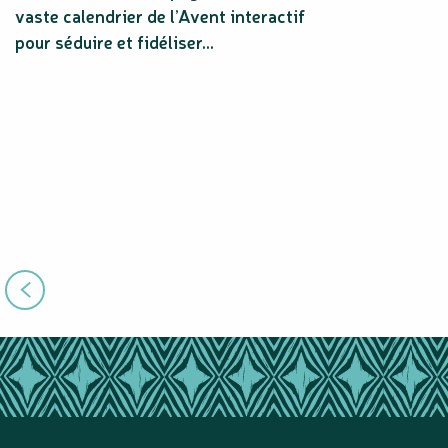
vaste calendrier de l’Avent interactif
pour séduire et fidéliser...