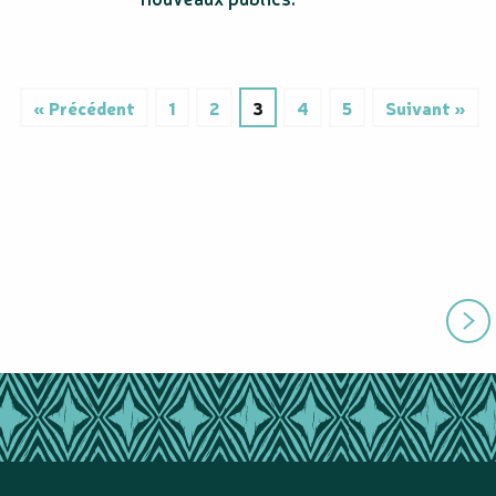
« Précédent
1
2
3
4
5
Suivant »