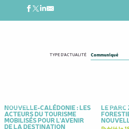
TYPE D'ACTUALITÉ
NOUVELLE-CALÉDONIE : LES
Communiqué
LE PARC
Communiqué
ACTEURS DU TOURISME
FORESTI
MOBILISÉS POUR L’AVENIR
NOUVELL
DE LA DESTINATION
Publié le 