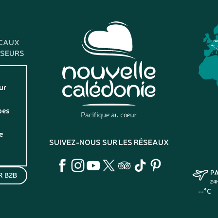
CAUX
Fra
SSEURS
ur
pes
e
SUIVEZ-NOUS SUR LES RÉSEAUX
P
 B2B
24
--°C